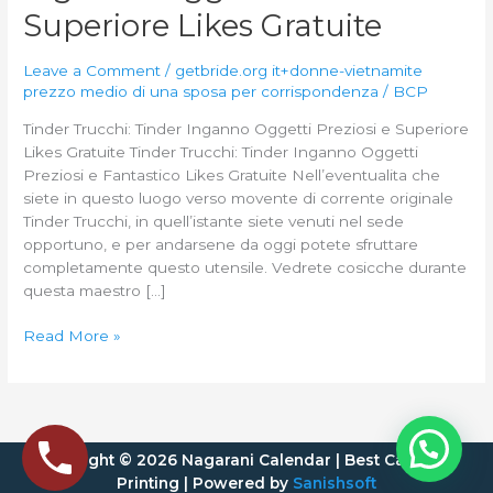
Inganno
Superiore Likes Gratuite
Oggetti
Preziosi
Leave a Comment
/
getbride.org it+donne-vietnamite
e
prezzo medio di una sposa per corrispondenza
/
BCP
Superiore
Likes
Tinder Trucchi: Tinder Inganno Oggetti Preziosi e Superiore
Gratuite
Likes Gratuite Tinder Trucchi: Tinder Inganno Oggetti
Preziosi e Fantastico Likes Gratuite Nell’eventualita che
siete in questo luogo verso movente di corrente originale
Tinder Trucchi, in quell’istante siete venuti nel sede
opportuno, e per andarsene da oggi potete sfruttare
completamente questo utensile. Vedrete cosicche durante
questa maestro […]
Read More »
Copyright © 2026 Nagarani Calendar | Best Calendar
Printing | Powered by
Sanishsoft