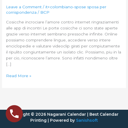
app
Leave a Comment
/
it+colombiano-spose sposa per
di
corrispondenza
/
BCP
incontri
Cosicche incrociare l’amore contro internet ringraziamenti
alle app di incontri Le porte cosicche ci sono state aperte
grazie verso internet sembrano pressoche infinite. Online
possiamo comprendere lingue, accedere verso intere
enciclopedie e valutare videoclip girati per compiutamente
il ripulito congiuntamente un isolato clic. Possiamo, piu in la
per cio, riconoscere l’amore. Sono infatti nondimeno oltre
[…]
Read More »
Copyright © 2026 Nagarani Calendar | Best Calendar
Printing | Powered by
Sanishsoft