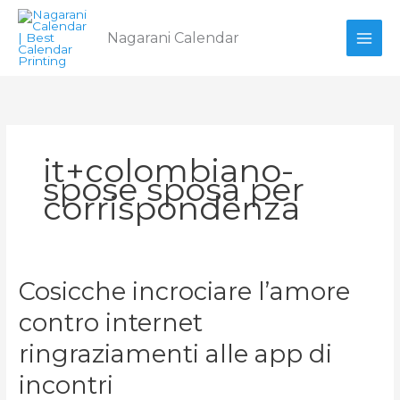
Skip
to
Nagarani Calendar
content
it+colombiano-
spose sposa per
corrispondenza
Cosicche
Cosicche incrociare l’amore
incrociare
contro internet
l’amore
contro
ringraziamenti alle app di
internet
ringraziamenti
incontri
alle