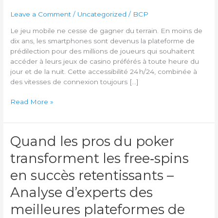
les
Leave a Comment
/
Uncategorized
/
BCP
Applications
iGaming
Le jeu mobile ne cesse de gagner du terrain. En moins de
Révolutionnent
dix ans, les smartphones sont devenus la plateforme de
la
prédilection pour des millions de joueurs qui souhaitent
Fidélité
accéder à leurs jeux de casino préférés à toute heure du
des
jour et de la nuit. Cette accessibilité 24 h/24, combinée à
Joueurs
des vitesses de connexion toujours […]
Read More »
Quand
Quand les pros du poker
les
transforment les free‑spins
pros
du
en succès retentissants –
poker
transforment
Analyse d’experts des
les
meilleures plateformes de
free‑spins