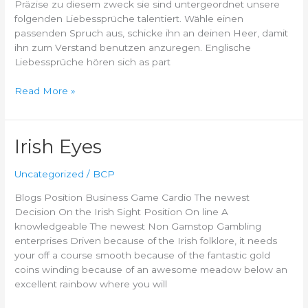
Präzise zu diesem zweck sie sind untergeordnet unsere
folgenden Liebessprüche talentiert. Wähle einen
passenden Spruch aus, schicke ihn an deinen Heer, damit
ihn zum Verstand benutzen anzuregen. Englische
Liebessprüche hören sich as part
Read More »
Irish
Irish Eyes
Eyes
Uncategorized
/
BCP
Blogs Position Business Game Cardio The newest
Decision On the Irish Sight Position On line A
knowledgeable The newest Non Gamstop Gambling
enterprises Driven because of the Irish folklore, it needs
your off a course smooth because of the fantastic gold
coins winding because of an awesome meadow below an
excellent rainbow where you will