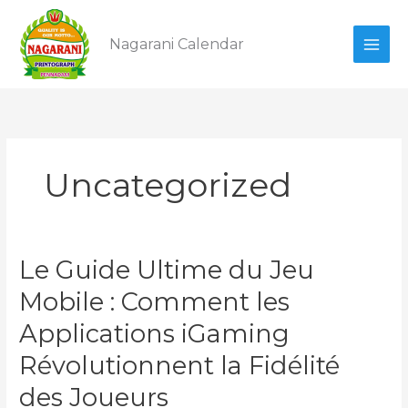
Skip
to
Nagarani Calendar
content
Uncategorized
Le
Le Guide Ultime du Jeu
Guide
Mobile : Comment les
Ultime
du
Applications iGaming
Jeu
Mobile
Révolutionnent la Fidélité
:
des Joueurs
Comment